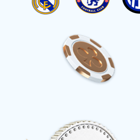
所收集的信息将主要用于识别用户身份、提供华
统安全，并对内容体验进行持续优化。
5. 用户权利
您可随时查看、修改、删除自己的信息，或撤销
请注销账号以终止服务。
华体会体育 致