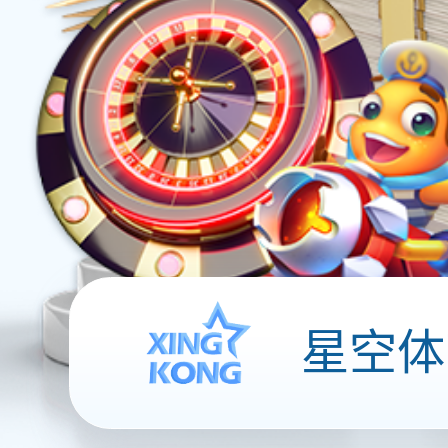
银行级加密
数据经SSL/TLS协议全程加密，避免内容被截取或
篡改。
华体会体育
华体会体育-华体会online(中国)
✅eson推荐🌈「2026好运滚滚」
s
【官方授权】✅ 成立于2005年8月，
注册资金2.5亿，是一家生产各类体育
器材的制造厂家，是一家集科研、生