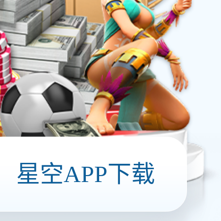
全天候监控
华体会体育后端系统实时巡检，迅速识别并应对潜
在安全风险。
推荐平台
华体会平台
米兰网页版
BB下载
米兰MiLan入口
拼搏