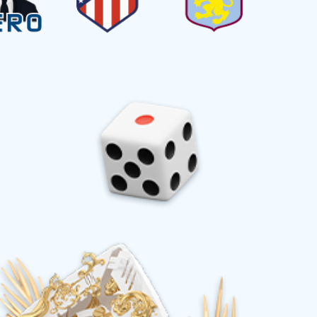
国大陆地区的服务器，并通过访问权限管理、多
与误用。
关疑问或建议，请通过
vices.com 与我们取得联系，我们会尽快处理。
等领域屡获殊荣。