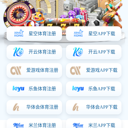
手机App
网页版
英雄联盟LCK赛区：GEN.G战队以
年薪2.3亿韩元签约新AD选手
2026-06-09 15:00
30 次阅读
首页
/
体育头条
近日，LCK赛区传统强队GEN.G战队正式官宣，以年